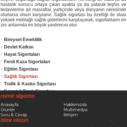
hastalık sonucu ortaya çıkan ayakta ya da yatarak teşhis ve
tedavilerine ait masraflar, yurtiçinde veya dünyanın neresinde
olurlarsa olsun karşılanır. Sağlık sigortası bu özelliği ile olası
yüksek meblağlı sağlık giderlerini karşılayarak, sigortalıların en
zor anlarında en büyük yardımcısı olur.
Bireysel Emeklilik
Devlet Katkısı
Hayat Sigortaları
Ferdi Kaza Sigortaları
Eğitim Sigortası
Sağlık Sigortası
Trafik & Kasko Sigortası
Konut & Dask Sigortası
Ramir Sigorta
İşyeri Sigortaları
Anasayfa
Hakkımızda
Tekne & Nakliyat Sigortası
Ürünler
Multimedya
Soru & Cevap
İletişim
Bize Ulaşın