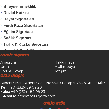
Bireysel Emeklilik
Devlet Katkısı
Hayat Sigortaları
Ferdi Kaza Sigortaları
Eğitim Sigortası
Sağlık Sigortası
Trafik & Kasko Sigortası
Konut & Dask Sigortası
Ramir Sigorta
İşyeri Sigortaları
Anasayfa
Hakkımızda
Tekne & Nakliyat Sigortası
Ürünler
Multimedya
Soru & Cevap
İletişim
Bize Ulaşın
Akdeniz Mah.Akdeniz Cad. No:5/610
Pasaport/KONAK - İZMİR
Tel:
+90 (232)489 09 20
Faks:
+90 (232) 489 09 23
E-Posta:
info@ramirsigorta.com
Takip Edin