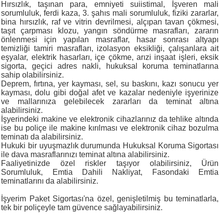
Hırsızlık, taşınan para, emniyeti suiistimal, İşveren mali
sorumluluk, ferdi kaza, 3. şahıs mali sorumluluk, fiziki zararlar,
bina hırsızlık, raf ve vitrin devrilmesi, alçıpan tavan çökmesi,
taşıt çarpması klozu, yangın söndürme masrafları, zararın
önlenmesi için yapılan masraflar, hasar sonrası altyapı
temizliği tamiri masrafları, izolasyon eksikliği, çalışanlara ait
eşyalar, elektrik hasarları, içe çökme, arızi inşaat işleri, eksik
sigorta, geçici adres nakli, hukuksal koruma teminatlarına
sahip olabilirsiniz.
Deprem, fırtına, yer kayması, sel, su baskını, kazı sonucu yer
kayması, dolu gibi doğal afet ve kazalar nedeniyle işyerinize
ve mallarınıza gelebilecek zararları da teminat altına
alabilirsiniz.
İşyerindeki makine ve elektronik cihazlarınız da tehlike altında
ise bu poliçe ile makine kırılması ve elektronik cihaz bozulma
teminatı da alabilirsiniz.
Hukuki bir uyuşmazlık durumunda Hukuksal Koruma Sigortası
ile dava masraflarınızı teminat altına alabilirsiniz.
Faaliyetinizde özel riskler taşıyor olabilirsiniz, Ürün
Sorumluluk, Emtia Dahili Nakliyat, Fasondaki Emtia
teminatlarını da alabilirsiniz.
İşyerim Paket Sigortası'na özel, genişletilmiş bu teminatlarla,
tek bir poliçeyle tam güvence sağlayabilirsiniz.